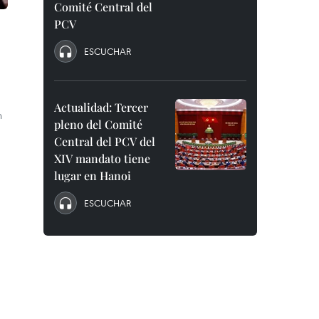
Comité Central del
PCV
ESCUCHAR
Actualidad: Tercer
n
pleno del Comité
Central del PCV del
XIV mandato tiene
lugar en Hanoi
ESCUCHAR