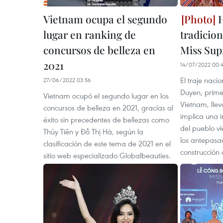
Vietnam ocupa el segundo
H
lugar en ranking de
tradicion
concursos de belleza en
Miss Sup
2021
14/07/2022 00:
El traje nac
27/06/2022 03:56
Duyen, primer
Vietnam ocupó el segundo lugar en los
Vietnam, lle
concursos de belleza en 2021, gracias al
implica una i
éxito sin precedentes de bellezas como
del pueblo vi
Thủy Tiên y Đỗ Thị Hà, según la
los antepasa
clasificación de este tema de 2021 en el
construcción 
sitio web especializado Globalbeauties.