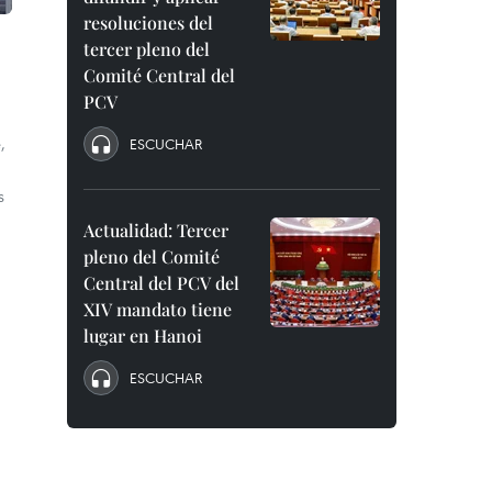
resoluciones del
tercer pleno del
Comité Central del
PCV
,
ESCUCHAR
s
Actualidad: Tercer
pleno del Comité
Central del PCV del
XIV mandato tiene
lugar en Hanoi
ESCUCHAR