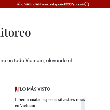
Tiếng Việt
English
Français
Español
Русский
中文
itoreo
ire en todo Vietnam, elevando el
LO MÁS VISTO
Liberan cuatro especies silvestres raras
en Vietnam