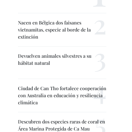
Nacen en Bélgica dos faisanes
vietnamitas, especie al borde de la
extinción
Devuelven animales silvestres a su
hábitat natural
Ciudad de Can Tho fortalece cooperación
con Australia en educación y resiliencia
climática
Descubren dos especies raras de coral en
Área Marina Protegida de Ca Mau