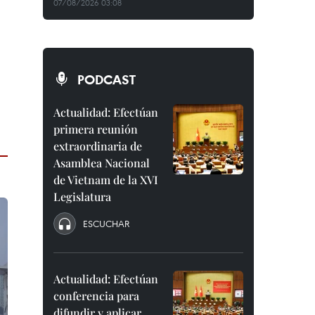
07/08/2026 03:08
PODCAST
Actualidad: Efectúan
primera reunión
extraordinaria de
Asamblea Nacional
de Vietnam de la XVI
Legislatura
ESCUCHAR
Actualidad: Efectúan
conferencia para
difundir y aplicar