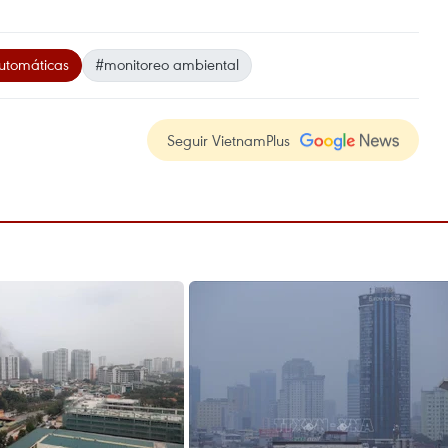
utomáticas
#monitoreo ambiental
Seguir VietnamPlus