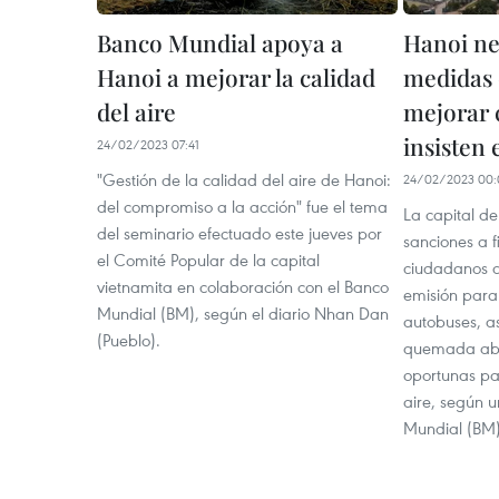
Banco Mundial apoya a
Hanoi ne
Hanoi a mejorar la calidad
medidas 
del aire
mejorar c
insisten 
24/02/2023 07:41
"Gestión de la calidad del aire de Hanoi:
24/02/2023 00:
del compromiso a la acción" fue el tema
La capital d
del seminario efectuado este jueves por
sanciones a f
el Comité Popular de la capital
ciudadanos a
vietnamita en colaboración con el Banco
emisión para
Mundial (BM), según el diario Nhan Dan
autobuses, a
(Pueblo).
quemada abie
oportunas pa
aire, según 
Mundial (BM) 