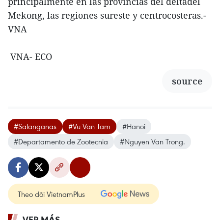
principalmente en las provincias del deltadel
Mekong, las regiones sureste y centrocosteras.-
VNA
VNA- ECO
source
#Salanganas
#Vu Van Tam
#Hanoi
#Departamento de Zootecnia
#Nguyen Van Trong.
Theo dõi VietnamPlus
VER MÁS