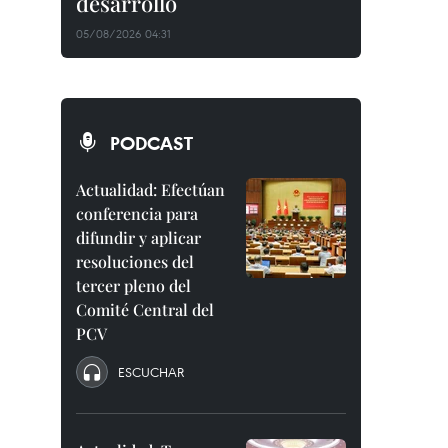
desarrollo
05/08/2026 04:31
PODCAST
Actualidad: Efectúan
conferencia para
difundir y aplicar
resoluciones del
tercer pleno del
Comité Central del
PCV
ESCUCHAR