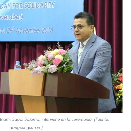
tnam, Saadi Salama, interviene en la ceremonia. (Fuente:
dangcongsan.vn)