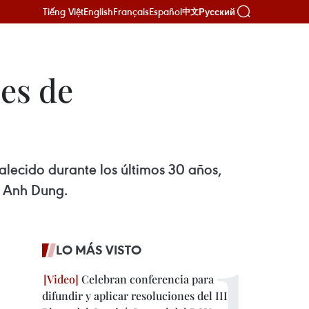
Tiếng Việt
English
Français
Español
Русский
中文
nes de
alecido durante los últimos 30 años,
o Anh Dung.
LO MÁS VISTO
Celebran conferencia para
difundir y aplicar resoluciones del III