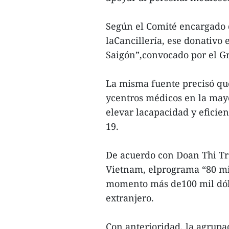
Según el Comité encargado d
laCancillería, ese donativo
Saigón”,convocado por el G
La misma fuente precisó que
ycentros médicos en la mayo
elevar lacapacidad y eficie
19.
De acuerdo con Doan Thi T
Vietnam, elprograma “80 mil
momento más de100 mil dóla
extranjero.
Con anterioridad, la agrupa