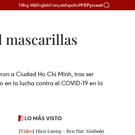
Tiếng Việt
English
Français
Español
Русский
中文
l mascarillas
aron a Ciudad Ho Chi Minh, tras ser
 en la lucha contra el COVID-19 en la
LO MÁS VISTO
Hien Luong - Ben Hai: Símbolo