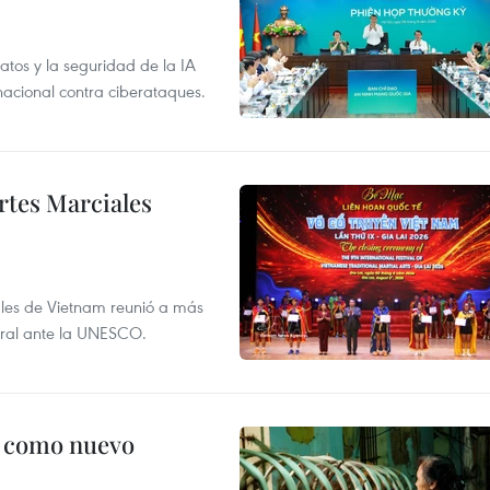
atos y la seguridad de la IA
 nacional contra ciberataques.
rtes Marciales
nales de Vietnam reunió a más
tural ante la UNESCO.
c como nuevo