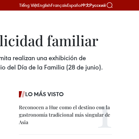
Tiếng Việt
English
Français
Español
Русский
中文
licidad familiar
mita realizan una exhibición de
 del Día de la Familia (28 de junio).
LO MÁS VISTO
Reconocen a Hue como el destino con la
gastronomía tradicional más singular de
Asia