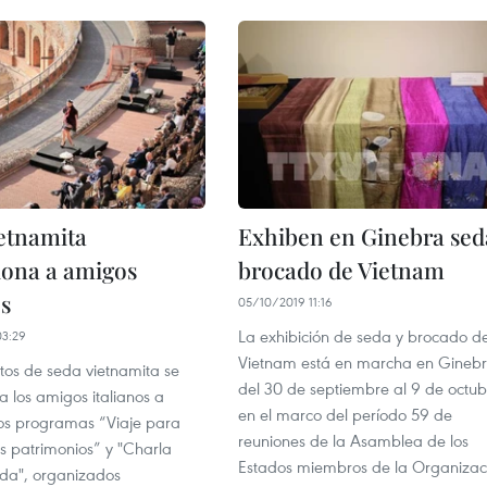
etnamita
Exhiben en Ginebra sed
iona a amigos
brocado de Vietnam
os
05/10/2019 11:16
La exhibición de seda y brocado d
03:29
Vietnam está en marcha en Gineb
tos de seda vietnamita se
del 30 de septiembre al 9 de octub
a los amigos italianos a
en el marco del período 59 de
los programas “Viaje para
reuniones de la Asamblea de los
os patrimonios” y "Charla
Estados miembros de la Organizac
eda", organizados