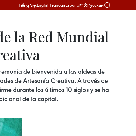
Tiếng Việt
English
Français
Español
Русский
中文
de la Red Mundial
reativa
eremonia de bienvenida a las aldeas de
des de Artesanía Creativa. A través de
rme durante los últimos 10 siglos y se ha
icional de la capital.