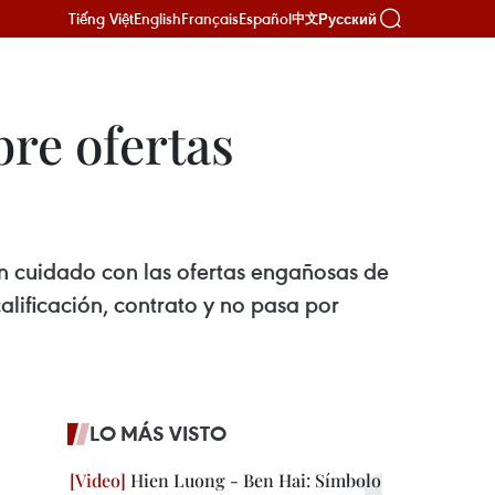
Tiếng Việt
English
Français
Español
Русский
中文
re ofertas
an cuidado con las ofertas engañosas de
calificación, contrato y no pasa por
LO MÁS VISTO
Hien Luong - Ben Hai: Símbolo