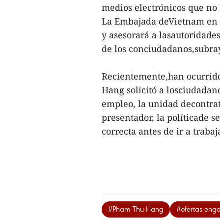
medios electrónicos que no 
La Embajada deVietnam en T
y asesorará a lasautoridades
de los conciudadanos,subray
Recientemente,han ocurrido 
Hang solicitó a losciudadan
empleo, la unidad decontrata
presentador, la políticade s
correcta antes de ir a trabaj
#Pham Thu Hang
#ofertas eng