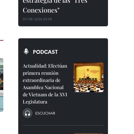
estrategia de las "Tres
Conexiones"
07/08/2026 03:08
PODCAST
Actualidad: Efectúan
primera reunión
extraordinaria de
Asamblea Nacional
de Vietnam de la XVI
Legislatura
ESCUCHAR