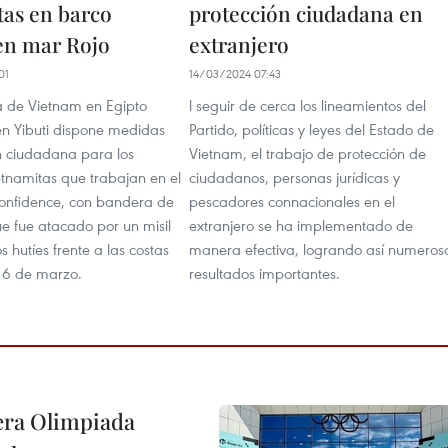
tas en barco
protección ciudadana en
en mar Rojo
extranjero
01
14/03/2024 07:43
 de Vietnam en Egipto
l seguir de cerca los lineamientos del
en Yibuti dispone medidas
Partido, políticas y leyes del Estado de
n ciudadana para los
Vietnam, el trabajo de protección de
etnamitas que trabajan en el
ciudadanos, personas jurídicas y
onfidence, con bandera de
pescadores connacionales en el
e fue atacado por un misil
extranjero se ha implementado de
os hutíes frente a las costas
manera efectiva, logrando así numeros
 6 de marzo.
resultados importantes.
cera Olimpiada