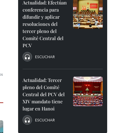
Actualidad: Efectúan
conferencia para
difundir y aplicar
resoluciones del
tercer pleno del
Comité Central del
PCV
ESCUCHAR
os
Actualidad: Tercer
pleno del Comité
Central del PCV del
XIV mandato tiene
lugar en Hanoi
ESCUCHAR