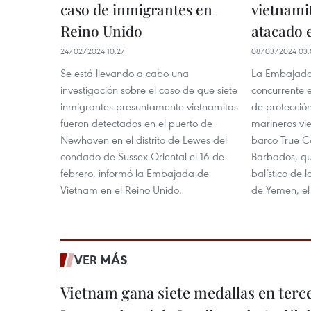
caso de inmigrantes en
vietnami
Reino Unido
atacado 
24/02/2024 10:27
08/03/2024 03:
Se está llevando a cabo una
La Embajada
investigación sobre el caso de que siete
concurrente 
inmigrantes presuntamente vietnamitas
de protecció
fueron detectados en el puerto de
marineros vi
Newhaven en el distrito de Lewes del
barco True C
condado de Sussex Oriental el 16 de
Barbados, qu
febrero, informó la Embajada de
balístico de l
Vietnam en el Reino Unido.
de Yemen, el
VER MÁS
Vietnam gana siete medallas en ter