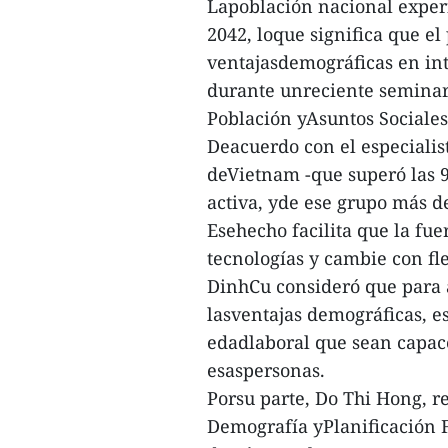
Lapoblación nacional experi
2042, loque significa que el
ventajasdemográficas en int
durante unreciente seminari
Población yAsuntos Sociale
Deacuerdo con el especialis
deVietnam -que superó las 
activa, yde ese grupo más d
Esehecho facilita que la fu
tecnologías y cambie con fl
DinhCu consideró que para a
lasventajas demográficas, es
edadlaboral que sean capace
esaspersonas.
Porsu parte, Do Thi Hong, 
Demografía yPlanificación Fa