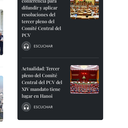
conferencia para
difundir y aplicar
resoluciones del
tercer pleno del
Comité Central del
PCV
ESCUCHAR
Actualidad: Tercer
pleno del Comité
Central del PCV del
XIV mandato tiene
lugar en Hanoi
ESCUCHAR