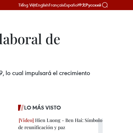
Tiếng Việt
English
Français
Español
Русский
中文
laboral de
, lo cual impulsará el crecimiento
LO MÁS VISTO
Hien Luong - Ben Hai: Símbolo
de reunificación y paz