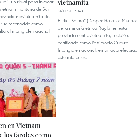
vietnamita
ua”, un ritual para invocar
la etnia minoritaria de San
31/01/2019 04:41
rovincia norvietnamita de
El rito "Bo ma" (Despedida a los Muerto
 fue reconocido como
de la minoría étnica Raglai en esta
ltural intangible nacional.
provincia centrovietnamita, recibió el
certificado como Patrimonio Cultural
Intangible nacional, en un acto efectua
este miércoles.
en en Vietnam
de los faroles como