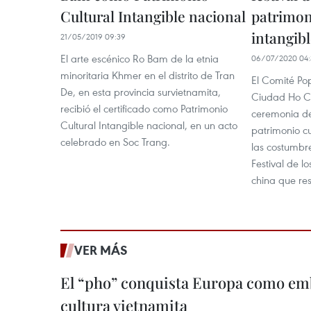
Cultural Intangible nacional
patrimon
intangib
21/05/2019 09:39
El arte escénico Ro Bam de la etnia
06/07/2020 04:
minoritaria Khmer en el distrito de Tran
El Comité Pop
De, en esta provincia survietnamita,
Ciudad Ho Ch
recibió el certificado como Patrimonio
ceremonia de
Cultural Intangible nacional, en un acto
patrimonio cu
celebrado en Soc Trang.
las costumbre
Festival de l
china que res
VER MÁS
El “pho” conquista Europa como emb
cultura vietnamita