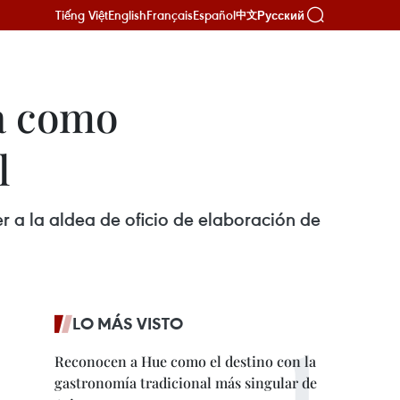
Tiếng Việt
English
Français
Español
Русский
中文
a como
l
r a la aldea de oficio de elaboración de
LO MÁS VISTO
Reconocen a Hue como el destino con la
gastronomía tradicional más singular de