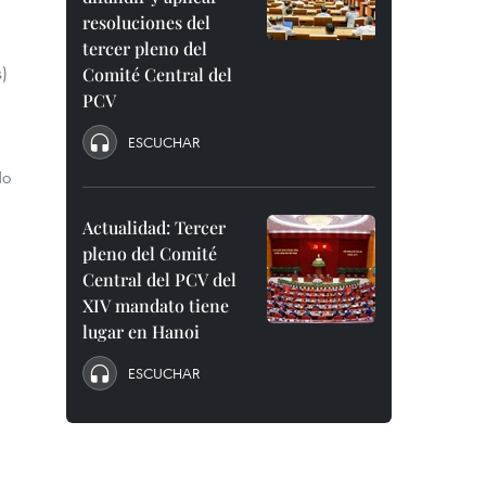
resoluciones del
tercer pleno del
s)
Comité Central del
PCV
ESCUCHAR
do
Actualidad: Tercer
pleno del Comité
Central del PCV del
XIV mandato tiene
lugar en Hanoi
ESCUCHAR