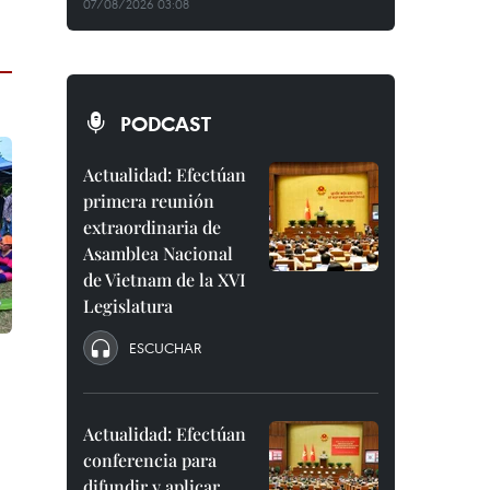
07/08/2026 03:08
PODCAST
Actualidad: Efectúan
primera reunión
extraordinaria de
Asamblea Nacional
de Vietnam de la XVI
Legislatura
ESCUCHAR
Actualidad: Efectúan
conferencia para
difundir y aplicar