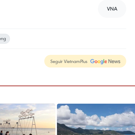
VNA
eng
Seguir VietnamPlus