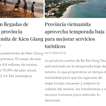
 llegadas de
Provincia vietnamita
a provincia
aprovecha temporada baja
amita de Kien Giang
para mejorar servicios
turisticos
1
 survietnamita de Kien Giang
04/11/2024 07:22
s primeros 10 meses de este
La provincia sureña de Ba Ria-Vung Tau
8,8 millones de turistas,
está entrando en la temporada baja de
l 95,8% del plan anual,
turismo, lo que proporciona un tiempo 
13 mil 364 extranjeros.
inactividad para que las agencias de
viajes locales renueven y mejoren la
calidad del servicio, las instalaciones y l
recursos humanos para estimular la
demanda.