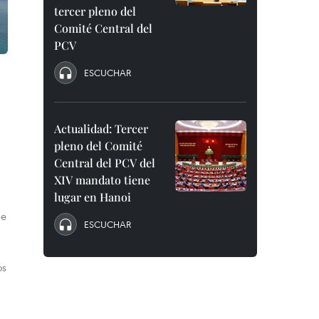
tercer pleno del
Comité Central del
PCV
ESCUCHAR
Actualidad: Tercer
pleno del Comité
Central del PCV del
XIV mandato tiene
lugar en Hanoi
de
ESCUCHAR
os