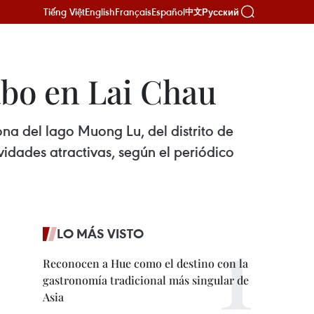
Tiếng Việt
English
Français
Español
Русский
中文
abo en Lai Chau
ona del lago Muong Lu, del distrito de
dades atractivas, según el periódico
LO MÁS VISTO
Reconocen a Hue como el destino con la
gastronomía tradicional más singular de
Asia