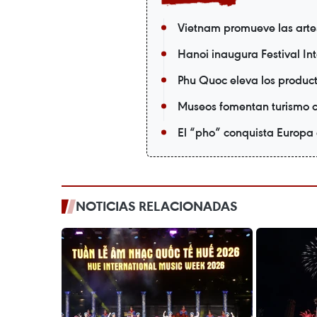
Vietnam promueve las arte
Hanoi inaugura Festival In
Phu Quoc eleva los produc
Museos fomentan turismo c
El “pho” conquista Europa
NOTICIAS RELACIONADAS