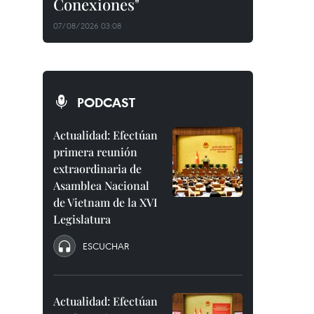
Conexiones"
07/08/2026 03:08
PODCAST
Actualidad: Efectúan
primera reunión
extraordinaria de
Asamblea Nacional
de Vietnam de la XVI
Legislatura
ESCUCHAR
Actualidad: Efectúan