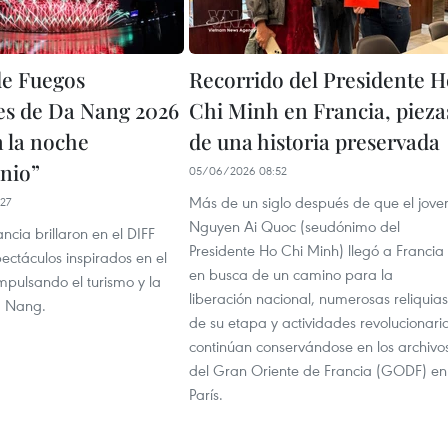
de Fuegos
Recorrido del Presidente 
les de Da Nang 2026
Chi Minh en Francia, pieza
n la noche
de una historia preservada
nio”
05/06/2026 08:52
Más de un siglo después de que el jove
27
Nguyen Ai Quoc (seudónimo del
ncia brillaron en el DIFF
Presidente Ho Chi Minh) llegó a Francia
ectáculos inspirados en el
en busca de un camino para la
mpulsando el turismo y la
liberación nacional, numerosas reliquias
a Nang.
de su etapa y actividades revolucionari
continúan conservándose en los archivo
del Gran Oriente de Francia (GODF) en
París.