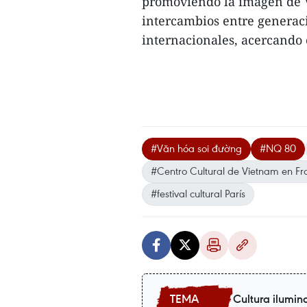
promoviendo la imagen de V
intercambios entre generaci
internacionales, acercando 
#Văn hóa soi đường
#NQ 80
#Centro Cultural de Vietnam en Fr
#festival cultural París
Cultura ilumin