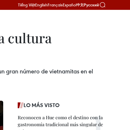
Tiếng Việt
English
Français
Español
Русский
中文
a cultura
a un gran número de vietnamitas en el
LO MÁS VISTO
Reconocen a Hue como el destino con la
gastronomía tradicional más singular de