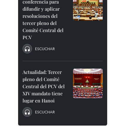
conferencia para
difundir y aplicar
resoluciones del
tercer pleno del
Comité Central del
PCV
ESCUCHAR
Actualidad: Tercer
pleno del Comité
Central del PCV del
XIV mandato tiene
lugar en Hanoi
ESCUCHAR