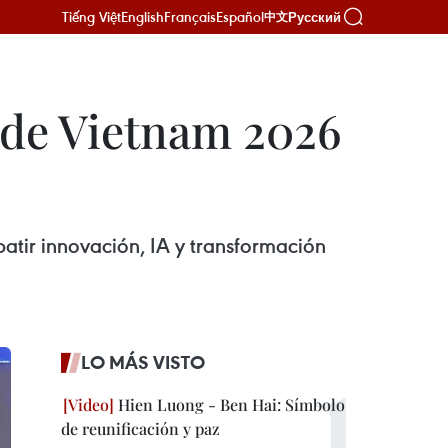
Tiếng Việt
English
Français
Español
Русский
中文
 de Vietnam 2026
atir innovación, IA y transformación
LO MÁS VISTO
Hien Luong - Ben Hai: Símbolo
de reunificación y paz