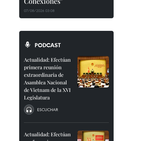
Conexiones"
07/08/2026 03:08
PODCAST
Actualidad: Efectúan
primera reunión
extraordinaria de
Asamblea Nacional
de Vietnam de la XVI
Legislatura
ESCUCHAR
Actualidad: Efectúan