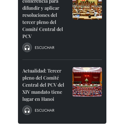
conferencia para
difundir y aplicar
resoluciones del
tercer pleno del
Comité Central del
PCV
ESCUCHAR
Actualidad: Tercer
pleno del Comité
Central del PCV del
XIV mandato tiene
lugar en Hanoi
ESCUCHAR