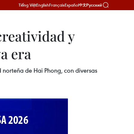
Tiếng Việt
English
Français
Español
Русский
中文
reatividad y
a era
d norteña de Hai Phong, con diversas