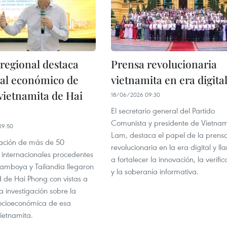
regional destaca
Prensa revolucionaria
ial económico de
vietnamita en era digita
vietnamita de Hai
18/06/2026 09:30
El secretario general del Partido
Comunista y presidente de Vietnam
09:50
Lam, destaca el papel de la prens
ación de más de 50
revolucionaria en la era digital y l
s internacionales procedentes
a fortalecer la innovación, la verific
amboya y Tailandia llegaron
y la soberanía informativa.
d de Hai Phong con vistas a
a investigación sobre la
socioeconómica de esa
vietnamita.