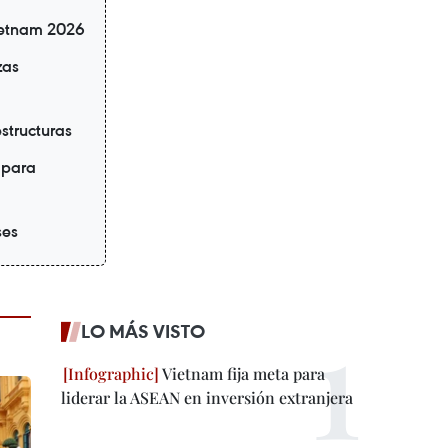
ietnam 2026
zas
structuras
 para
ses
LO MÁS VISTO
Vietnam fija meta para
liderar la ASEAN en inversión extranjera