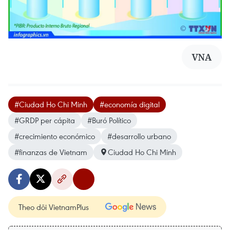
VNA
#Ciudad Ho Chi Minh
#economía digital
#GRDP per cápita
#Buró Político
#crecimiento económico
#desarrollo urbano
#finanzas de Vietnam
Ciudad Ho Chi Minh
Theo dõi VietnamPlus