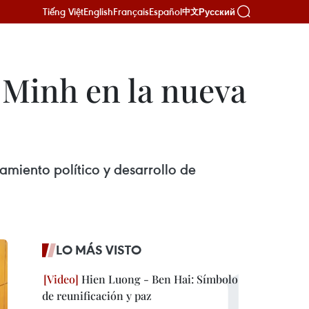
Tiếng Việt
English
Français
Español
Русский
中文
 Minh en la nueva
miento político y desarrollo de
LO MÁS VISTO
Hien Luong - Ben Hai: Símbolo
de reunificación y paz