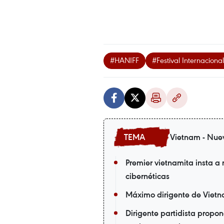
#HANIFF
#Festival Internacion
Vietnam - Nue
Premier vietnamita insta a 
cibernéticas
Máximo dirigente de Vietnam
Dirigente partidista propo