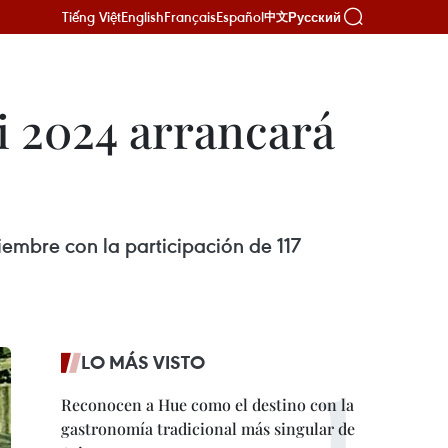
Tiếng Việt
English
Français
Español
Русский
中文
i 2024 arrancará
viembre con la participación de 117
LO MÁS VISTO
Reconocen a Hue como el destino con la
gastronomía tradicional más singular de