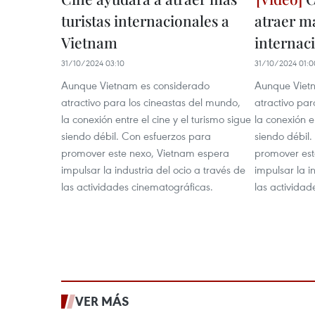
turistas internacionales a
atraer má
Vietnam
internac
31/10/2024 03:10
31/10/2024 01:0
Aunque Vietnam es considerado
Aunque Viet
atractivo para los cineastas del mundo,
atractivo par
la conexión entre el cine y el turismo sigue
la conexión en
siendo débil. Con esfuerzos para
siendo débil
promover este nexo, Vietnam espera
promover est
impulsar la industria del ocio a través de
impulsar la i
las actividades cinematográficas.
las actividad
VER MÁS