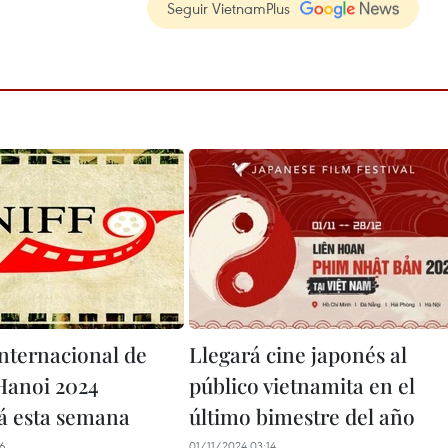
Seguir VietnamPlus
Internacional de
Llegará cine japonés al
Hanoi 2024
público vietnamita en el
á esta semana
último bimestre del año
46
01/11/2024 03:14