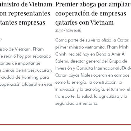
inistro de Vietnam
Premier aboga por ampliar
con representantes
cooperación de empresas
tantes empresas
qataríes con Vietnam
31/10/2024 16:18
Como parte de su visita oficial a Qatar, 
37
primer ministro vietnamita, Pham Minh
nistro de Vietnam, Pham
Chinh, recibió hoy en Doha a Amir Ali
se reunió hoy por separado
Salemi, director general del Grupo de
tantes de importantes
Inversión y Consulta Internacional JTA d
 chinas de infraestructura y
Qatar, cuyas filiales operan en campos
a ciudad de Kunming para
como la energía, la construcción, la
ooperación bilateral en esas
innovación y la tecnología, el turismo, el
transporte, la salud, la agricultura y la
seguridad alimentaria.