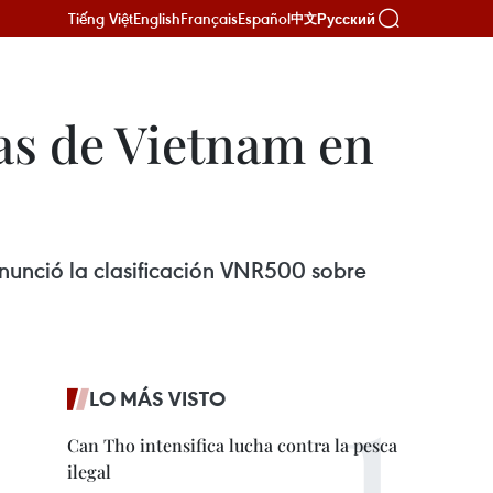
Tiếng Việt
English
Français
Español
Русский
中文
as de Vietnam en
nunció la clasificación VNR500 sobre
LO MÁS VISTO
Can Tho intensifica lucha contra la pesca
ilegal