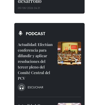
desarrollo
05/08/2026 04:31
PODCAST
Actualidad: Efectúan
conferencia para
difundir y aplicar
resoluciones del
tercer pleno del
Comité Central del
PCV
ESCUCHAR