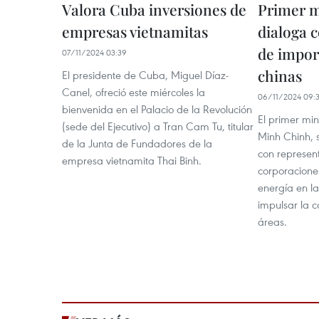
Valora Cuba inversiones de
Primer m
empresas vietnamitas
dialoga 
de impor
07/11/2024 03:39
chinas
El presidente de Cuba, Miguel Díaz-
Canel, ofreció este miércoles la
06/11/2024 09:
bienvenida en el Palacio de la Revolución
El primer mi
(sede del Ejecutivo) a Tran Cam Tu, titular
Minh Chinh, 
de la Junta de Fundadores de la
con represen
empresa vietnamita Thai Binh.
corporaciones
energía en l
impulsar la c
áreas.