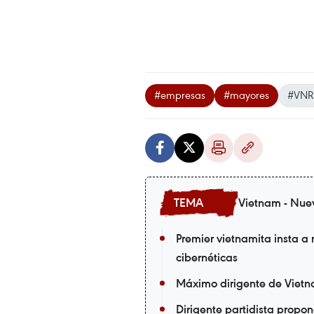
#empresas
#mayores
#VNR
Vietnam - Nue
Premier vietnamita insta a 
cibernéticas
Máximo dirigente de Vietnam
Dirigente partidista propo