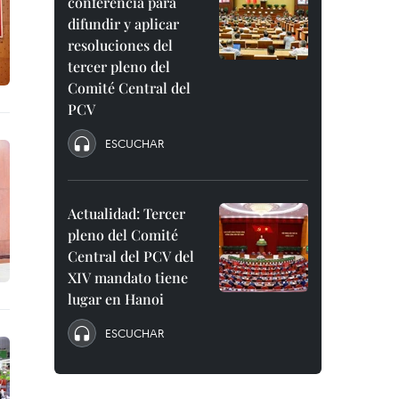
conferencia para
difundir y aplicar
resoluciones del
tercer pleno del
Comité Central del
PCV
ESCUCHAR
Actualidad: Tercer
pleno del Comité
Central del PCV del
XIV mandato tiene
lugar en Hanoi
ESCUCHAR