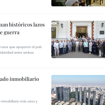
man históricos lazos
de guerra
 rusos que apoyaron al país
olidaridad entre ambas
ado inmobiliario
inmobiliario más sano y