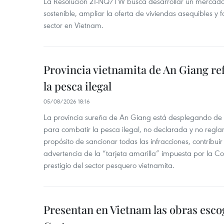
La Resolución 21-NQ/TW busca desarrollar un mercado 
sostenible, ampliar la oferta de viviendas asequibles y f
sector en Vietnam.
Provincia vietnamita de An Giang re
la pesca ilegal
05/08/2026 18:16
La provincia sureña de An Giang está desplegando de
para combatir la pesca ilegal, no declarada y no regl
propósito de sancionar todas las infracciones, contribui
advertencia de la “tarjeta amarilla” impuesta por la Co
prestigio del sector pesquero vietnamita.
Presentan en Vietnam las obras esco