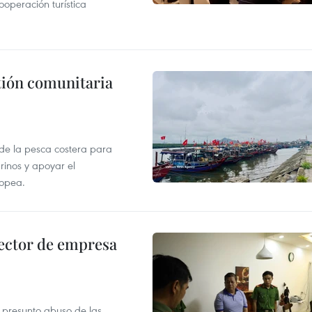
operación turística
stión comunitaria
 de la pesca costera para
rinos y apoyar el
ropea.
ector de empresa
r presunto abuso de las