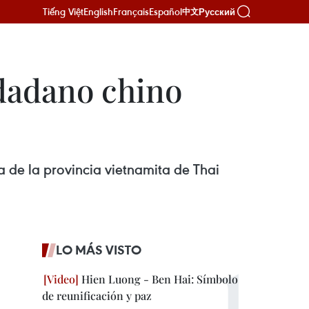
Tiếng Việt
English
Français
Español
Русский
中文
udadano chino
 de la provincia vietnamita de Thai
LO MÁS VISTO
Hien Luong - Ben Hai: Símbolo
de reunificación y paz