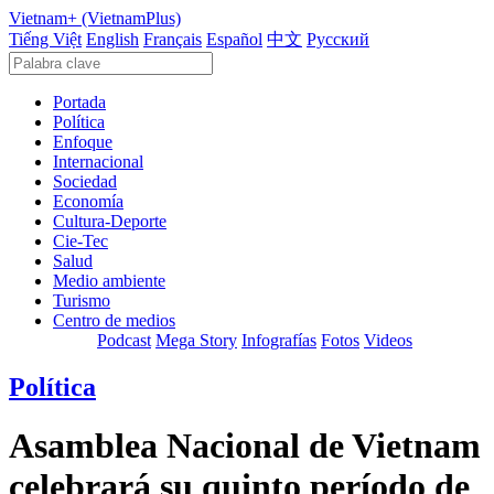
Vietnam+ (VietnamPlus)
Tiếng Việt
English
Français
Español
中文
Русский
Portada
Política
Enfoque
Internacional
Sociedad
Economía
Cultura-Deporte
Cie-Tec
Salud
Medio ambiente
Turismo
Centro de medios
Podcast
Mega Story
Infografías
Fotos
Videos
Política
Asamblea Nacional de Vietnam
celebrará su quinto período de