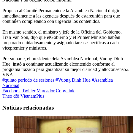
Propuso al Comité Permanentede la Asamblea Nacional dirigir
inmediatamente a las agencias después de estareunión para que
continúen completando con urgencia los contenidos.
En mismo sentido, el ministro y jefe de la Oficina del Gobierno,
Tran Van Son, dijo que elGobierno y el Primer Ministro habían
preparado cuidadosamente y asignado tareasespecíficas a cada
vicepremier y ministros.
Por su parte, el presidente dela Asamblea Nacional, Vuong Dinh
Hue, instó a continuar actualizando elcontenido conforme al
programa trazado para garantizar su mejor claridad y altoconsenso./.
VNA
#quinto período de sesiones
#Vuong Dinh Hue
#Asamblea
Nacional
Facebook
Twitter
Marcador
Copy link
Theo dõi VietnamPlus
Noticias relacionadas