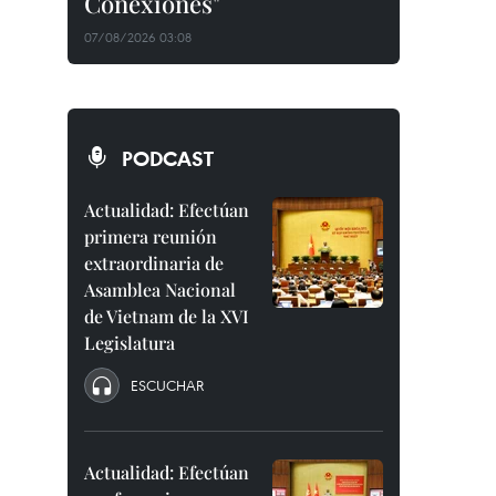
Conexiones"
07/08/2026 03:08
PODCAST
Actualidad: Efectúan
primera reunión
extraordinaria de
Asamblea Nacional
de Vietnam de la XVI
Legislatura
ESCUCHAR
Actualidad: Efectúan