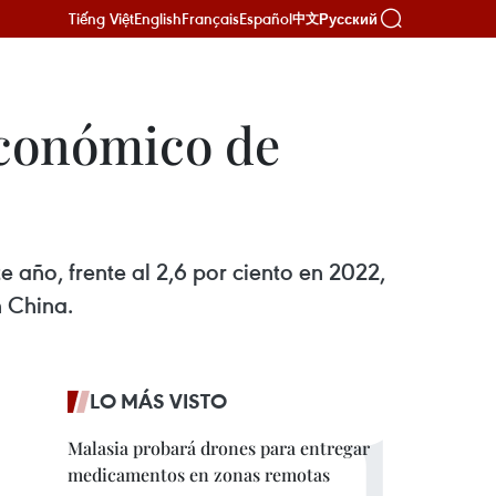
Tiếng Việt
English
Français
Español
Русский
中文
económico de
 año, frente al 2,6 por ciento en 2022,
 China.
LO MÁS VISTO
Malasia probará drones para entregar
medicamentos en zonas remotas