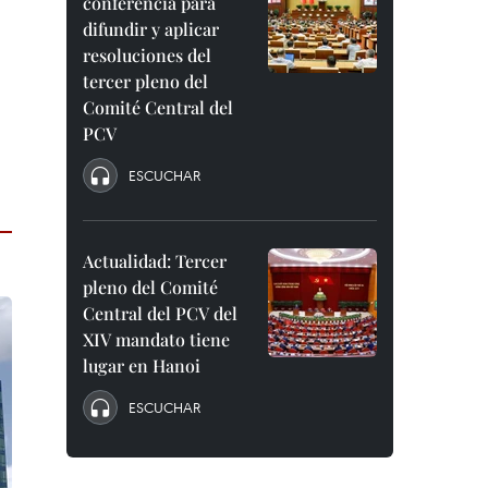
conferencia para
difundir y aplicar
resoluciones del
tercer pleno del
Comité Central del
PCV
ESCUCHAR
Actualidad: Tercer
pleno del Comité
Central del PCV del
XIV mandato tiene
lugar en Hanoi
ESCUCHAR