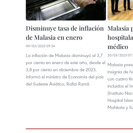
Disminuye tasa de inflación
Malasia 
de Malasia en enero
hospital
médico
09/03/2023 09:34
La inflación de Malasia disminuyó al 3,7
20/03/2023 07:
por ciento en enero de este año, desde el
Malasia pres
3,8 por ciento en diciembre de 2023,
insignia de h
informó el ministro de Economía del país
con cuatro fi
del Sudeste Asiático, Rafizi Ramli.
incluidos el 
(Instituto Na
Hospital Isla
Mahkota y S