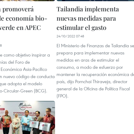
a promoverá
Tailandia implementa
e economía bio-
nuevas medidas para
-verde en APEC
estimular el gasto
24/10/2022 07:48
El Ministerio de Finanzas de Tailandia s
58
prepara para implementar nuevas
ne como objetivo inspirar a
medidas en aras de estimular el
mías del Foro de
consumo, a modo de esfuerzo por
Económica Asia-Pacífico
mantener la recuperación económica d
n nuevo código de conducta
país, dijo Pornchai Thiraveja, director
que adopta el modelo
general de la Oficina de Política Fiscal
o-Circular-Green (BCG).
(FPO).