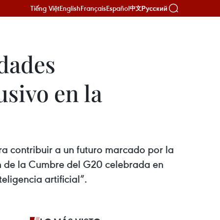
Tiếng Việt
English
Français
Español
Русский
中文
idades
usivo en la
ra contribuir a un futuro marcado por la
sión de la Cumbre del G20 celebrada en
ligencia artificial”.