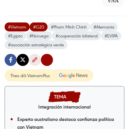
VNA
#Vietnam
#G20
#Pham Minh Chinh
#Alemania
#Egipto
#Noruega
#cooperación bilateral
#EVIPA
#asociación estratégica verde
Theo dõi VietnamPlus
Integración internacional
Experto australiano destaca confianza política
con Vietnam