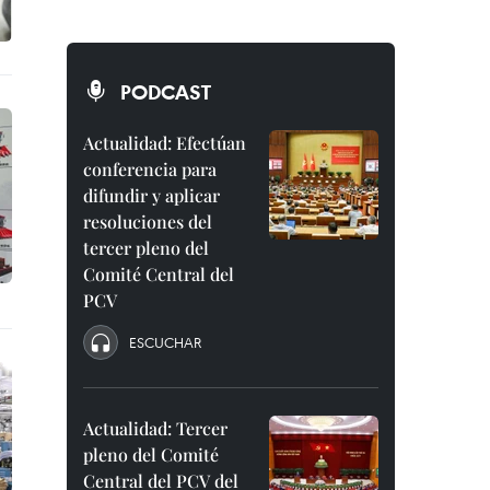
PODCAST
Actualidad: Efectúan
conferencia para
difundir y aplicar
resoluciones del
tercer pleno del
Comité Central del
PCV
ESCUCHAR
Actualidad: Tercer
pleno del Comité
Central del PCV del