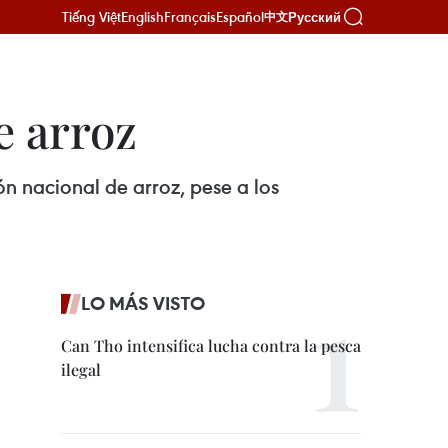
Tiếng Việt
English
Français
Español
Русский
中文
e arroz
n nacional de arroz, pese a los
LO MÁS VISTO
Can Tho intensifica lucha contra la pesca
ilegal