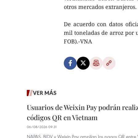
otros mercados extranjeros.
De acuerdo con datos ofici
mil toneladas de arroz por 
FOB).-VNA
VER MÁS
Usuarios de Weixin Pay podrán real
códigos QR en Vietnam
06/08/2026 09:31
NAPAS, BIDV y Weixin Pay amplían los pagos QR entre V