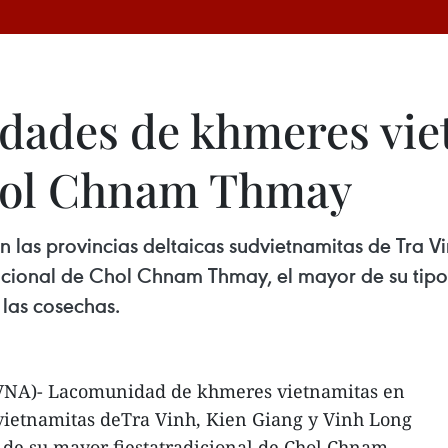
ades de khmeres viet
Chol Chnam Thmay
las provincias deltaicas sudvietnamitas de Tra Vi
icional de Chol Chnam Thmay, el mayor de su tipo 
 las cosechas.
(VNA)- Lacomunidad de khmeres vietnamitas en
dvietnamitas deTra Vinh, Kien Giang y Vinh Long
 de su mayor fiestatradicional de Chol Chnam