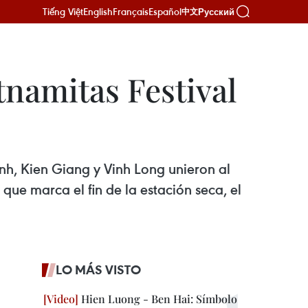
Tiếng Việt
English
Français
Español
Русский
中文
namitas Festival
nh, Kien Giang y Vinh Long unieron al
que marca el fin de la estación seca, el
LO MÁS VISTO
Hien Luong - Ben Hai: Símbolo