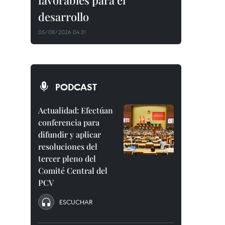
favorables para el
desarrollo
05/08/2026 04:31
PODCAST
Actualidad: Efectúan
conferencia para
difundir y aplicar
resoluciones del
tercer pleno del
Comité Central del
PCV
ESCUCHAR