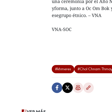
una ceremonia por el Año N
yforma, junto a Oc Om Bok y 
esegrupo étnico. – VNA
VNA-SOC
#khmeres
#Chol Chnam Thma
VER MÁS