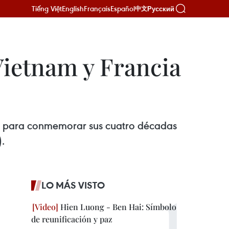
Tiếng Việt
English
Français
Español
Русский
中文
 Vietnam y Francia
a para conmemorar sus cuatro décadas
.
LO MÁS VISTO
Hien Luong - Ben Hai: Símbolo
de reunificación y paz