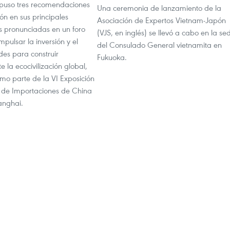
puso tres recomendaciones
Una ceremonia de lanzamiento de la
ón en sus principales
Asociación de Expertos Vietnam-Japón
s pronunciadas en un foro
(VJS, en inglés) se llevó a cabo en la se
pulsar la inversión y el
del Consulado General vietnamita en
des para construir
Fukuoka.
 la ecocivilización global,
mo parte de la VI Exposición
l de Importaciones de China
anghai.