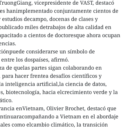
e TruongGiang, vicepresidente de VAST, destacó
rtes hanimplementado conjuntamente cientos de
y estudios decampo, docenas de clases y
publicado miles detrabajos de alta calidad en
capacitado a cientos de doctoresque ahora ocupan
encias.
aciónpuede considerarse un símbolo de
 entre los dospaíses, afirmó.
a de quelas partes sigan colaborando en
 para hacer frentea desafíos científicos y
 inteligencia artificial,la ciencia de datos,
s, biotecnología, hacia elcrecimiento verde y la
ático.
rancia enVietnam, Olivier Brochet, destacó que
continuaracompañando a Vietnam en el abordaje
uales como elcambio climático, la transición