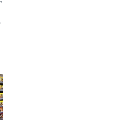
ño
r
.