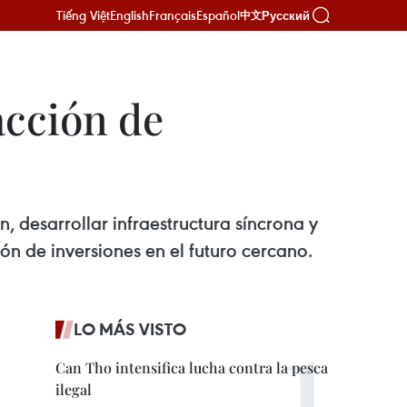
Tiếng Việt
English
Français
Español
Русский
中文
acción de
n, desarrollar infraestructura síncrona y
ón de inversiones en el futuro cercano.
LO MÁS VISTO
Can Tho intensifica lucha contra la pesca
ilegal