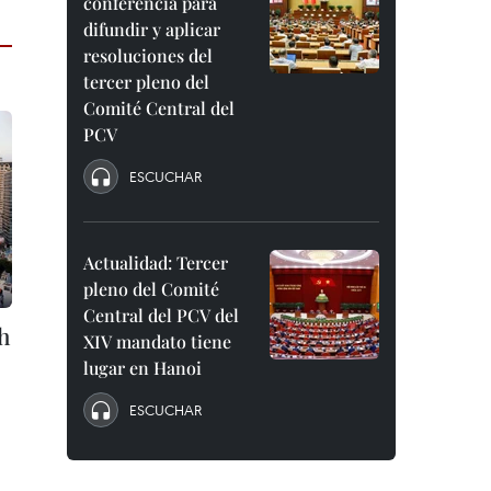
conferencia para
difundir y aplicar
resoluciones del
tercer pleno del
Comité Central del
PCV
ESCUCHAR
Actualidad: Tercer
pleno del Comité
Central del PCV del
h
XIV mandato tiene
lugar en Hanoi
ESCUCHAR