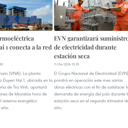
ermoeléctrica
EVN garantizará suministr
 1 conecta a la red
de electricidad durante
estación seca
30
11/04/2016 10:35
etnam (VNA)- La planta
El Grupo Nacional de Electricidad (EVN
a Duyen Hai 1, ubicada en la
pondrá en operación este mes varias
eña de Tra Vinh, aportará
obras eléctricas con el fin de satisfacer l
lones de kilovatios hora de
demanda de energía del país durante l
al sistema energético
estación seca en el segundo trimestre d
 año.
año.