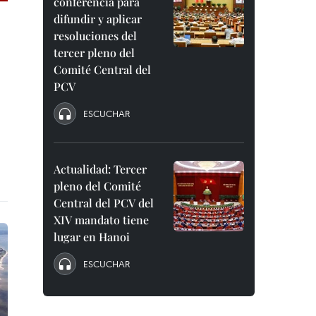
conferencia para
difundir y aplicar
resoluciones del
tercer pleno del
Comité Central del
PCV
ESCUCHAR
Actualidad: Tercer
pleno del Comité
Central del PCV del
XIV mandato tiene
lugar en Hanoi
ESCUCHAR