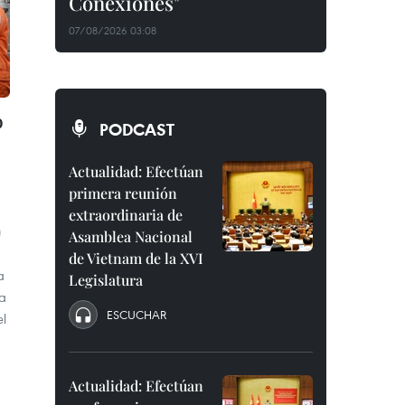
Conexiones"
07/08/2026 03:08
o
PODCAST
Actualidad: Efectúan
primera reunión
extraordinaria de
)
Asamblea Nacional
de Vietnam de la XVI
a
Legislatura
a
ESCUCHAR
el
Actualidad: Efectúan