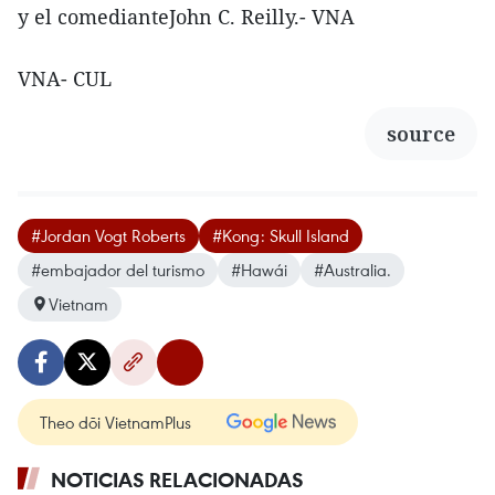
y el comedianteJohn C. Reilly.- VNA
VNA- CUL
source
#Jordan Vogt Roberts
#Kong: Skull Island
#embajador del turismo
#Hawái
#Australia.
Vietnam
Theo dõi VietnamPlus
NOTICIAS RELACIONADAS