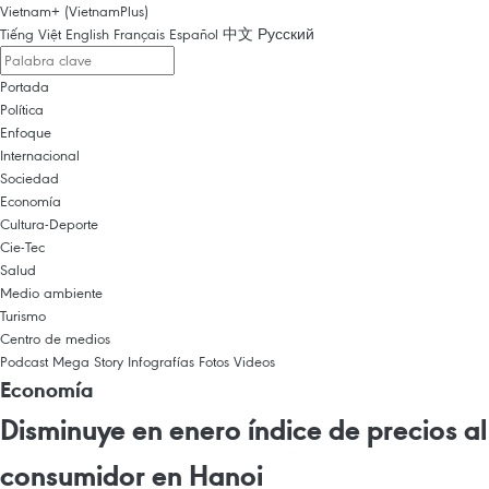
Vietnam+ (VietnamPlus)
Tiếng Việt
English
Français
Español
中文
Русский
Portada
Política
Enfoque
Internacional
Sociedad
Economía
Cultura-Deporte
Cie-Tec
Salud
Medio ambiente
Turismo
Centro de medios
Podcast
Mega Story
Infografías
Fotos
Videos
Economía
Disminuye en enero índice de precios al
consumidor en Hanoi