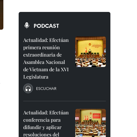
PODCAST
Actualidad: Efectúan
primera reunión
extraordinaria de
Asamblea Nacional
de Vietnam de la XVI
Legislatura
s
ESCUCHAR
Actualidad: Efectúan
conferencia para
difundir y aplicar
resoluciones del