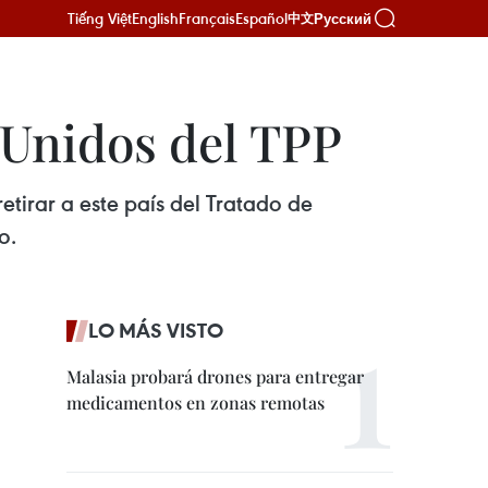
Tiếng Việt
English
Français
Español
Русский
中文
 Unidos del TPP
etirar a este país del Tratado de
o.
LO MÁS VISTO
Malasia probará drones para entregar
medicamentos en zonas remotas