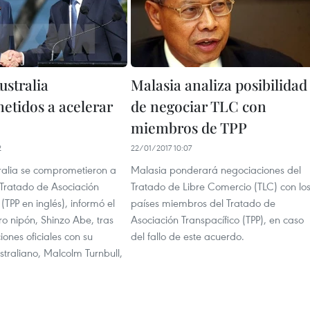
ustralia
Malasia analiza posibilidad
tidos a acelerar
de negociar TLC con
miembros de TPP
2
22/01/2017 10:07
ralia se comprometieron a
Malasia ponderará negociaciones del
 Tratado de Asociación
Tratado de Libre Comercio (TLC) con lo
 (TPP en inglés), informó el
países miembros del Tratado de
ro nipón, Shinzo Abe, tras
Asociación Transpacífico (TPP), en caso
iones oficiales con su
del fallo de este acuerdo.
traliano, Malcolm Turnbull,