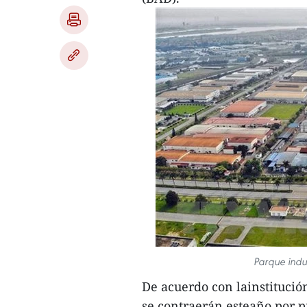
Parque indu
De acuerdo con lainstitució
se contraerán esteaño por p