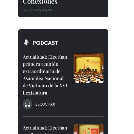
Conexiones"
07/08/2026 03:08
PODCAST
Actualidad: Efectúan
primera reunión
extraordinaria de
Asamblea Nacional
de Vietnam de la XVI
Legislatura
ESCUCHAR
Actualidad: Efectúan