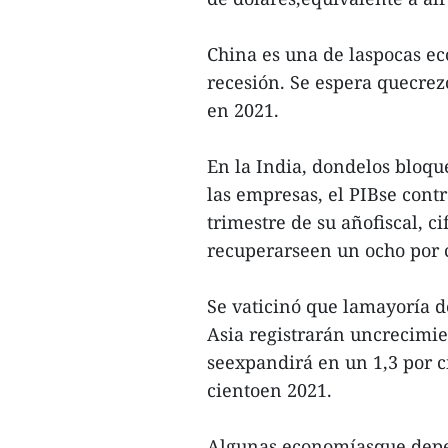
China es una de laspocas eco
recesión. Se espera quecrezc
en 2021.
En la India, dondelos bloqu
las empresas, el PIBse contr
trimestre de su añofiscal, c
recuperarseen un ocho por ci
Se vaticinó que lamayoría d
Asia registrarán uncrecimie
seexpandirá en un 1,3 por c
cientoen 2021.
Algunas economíasque depe