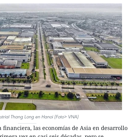
strial Thang Long en Hanoi (Foto> VNA)
n financiera, las economías de Asia en desarrollo
rimera vez en casi seis décadas, pero se