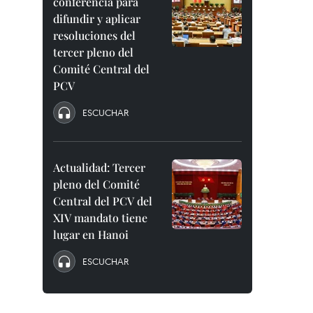
conferencia para
difundir y aplicar
resoluciones del
tercer pleno del
Comité Central del
PCV
ESCUCHAR
Actualidad: Tercer
pleno del Comité
Central del PCV del
XIV mandato tiene
lugar en Hanoi
ESCUCHAR