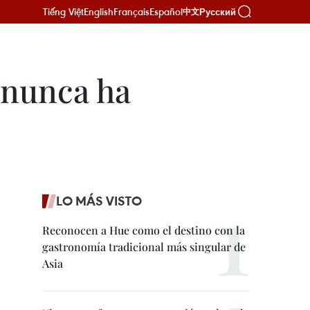
Tiếng Việt
English
Français
Español
Русский
中文
 nunca ha
LO MÁS VISTO
Reconocen a Hue como el destino con la
gastronomía tradicional más singular de
Asia