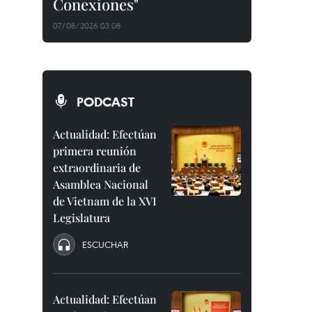
Conexiones"
07/08/2026 03:08
PODCAST
Actualidad: Efectúan
primera reunión
extraordinaria de
Asamblea Nacional
de Vietnam de la XVI
Legislatura
ESCUCHAR
Actualidad: Efectúan