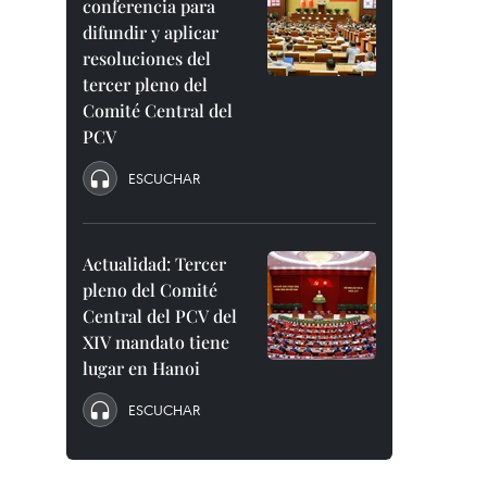
conferencia para
difundir y aplicar
resoluciones del
tercer pleno del
Comité Central del
PCV
ESCUCHAR
Actualidad: Tercer
pleno del Comité
Central del PCV del
XIV mandato tiene
lugar en Hanoi
ESCUCHAR