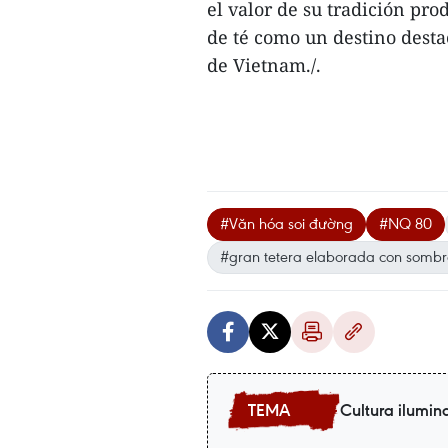
el valor de su tradición pro
de té como un destino desta
de Vietnam./.
#Văn hóa soi đường
#NQ 80
#gran tetera elaborada con sombr
Cultura ilumin