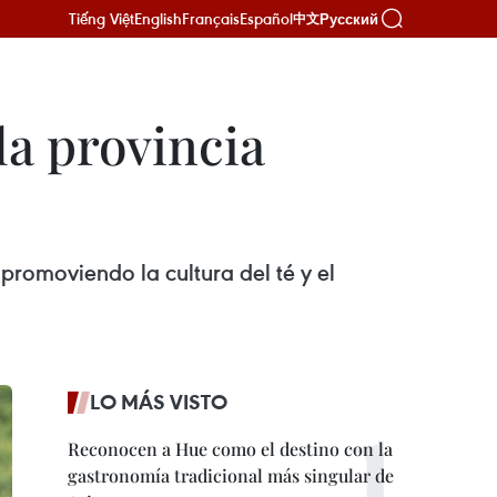
Tiếng Việt
English
Français
Español
Русский
中文
la provincia
romoviendo la cultura del té y el
LO MÁS VISTO
Reconocen a Hue como el destino con la
gastronomía tradicional más singular de