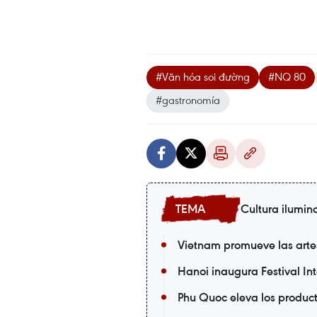
#Văn hóa soi đường
#NQ 80
#gastronomía
Cultura ilumin
Vietnam promueve las arte
Hanoi inaugura Festival In
Phu Quoc eleva los produc