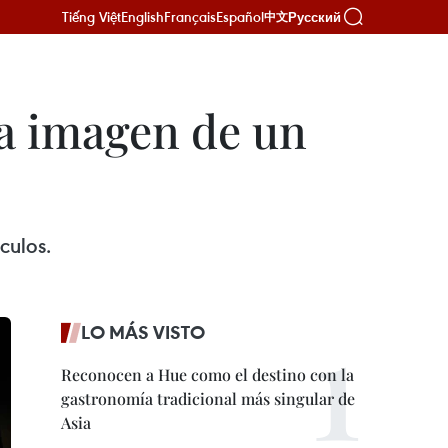
Tiếng Việt
English
Français
Español
Русский
中文
la imagen de un
culos.
LO MÁS VISTO
Reconocen a Hue como el destino con la
gastronomía tradicional más singular de
Asia