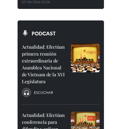
07/08/2026 03:08
PODCAST
Actualidad: Efectúan
primera reunión
extraordinaria de
Asamblea Nacional
de Vietnam de la XVI
Legislatura
ESCUCHAR
Actualidad: Efectúan
conferencia para
difundir y aplicar