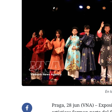
En l
Praga, 28 jun (VNA) – Expos