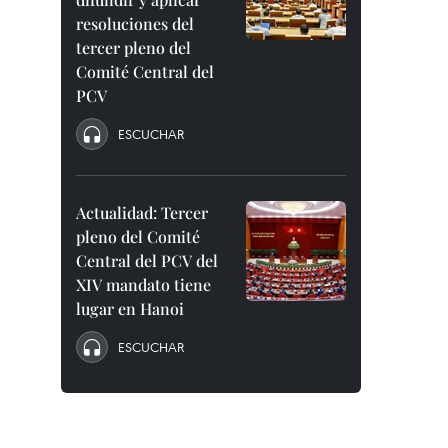
resoluciones del
tercer pleno del
Comité Central del
PCV
ESCUCHAR
Actualidad: Tercer
pleno del Comité
Central del PCV del
XIV mandato tiene
lugar en Hanoi
ESCUCHAR