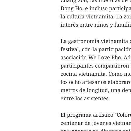
Chang Son, las libélulas de
Dong Ho, e incluso participa
la cultura vietnamita. La zo
interés entre niños y famili
La gastronomía vietnamita c
festival, con la participaci
asociación We Love Pho. Ade
participantes compartieron h
cocina vietnamita. Como mo
los ocho artesanos elaboraro
metros de longitud, una de
entre los asistentes.
El programa artístico "Colo
centenar de jóvenes vietna