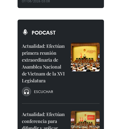
07/08/2026 03:08
PODCAST
Actualidad: Efectúan
primera reunión
extraordinaria de
Asamblea Nacional
de Vietnam de la XVI
Legislatura
ESCUCHAR
Actualidad: Efectúan
conferencia para
difundir y aplicar