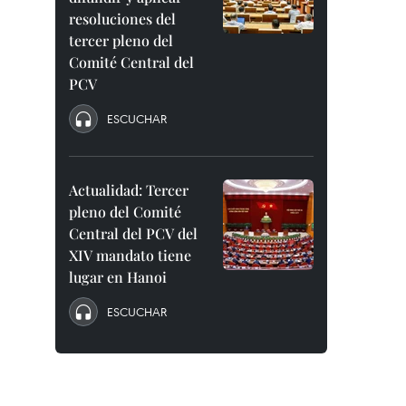
resoluciones del
tercer pleno del
Comité Central del
PCV
ESCUCHAR
Actualidad: Tercer
pleno del Comité
Central del PCV del
XIV mandato tiene
lugar en Hanoi
ESCUCHAR