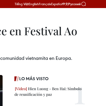
Tiếng Việt
English
Français
Español
Русский
中文
e en Festival Ao
 la comunidad vietnamita en Europa.
LO MÁS VISTO
Hien Luong - Ben Hai: Símbolo
de reunificación y paz