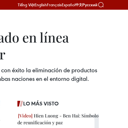
Tiếng Việt
English
Français
Español
Русский
中文
do en línea
r
con éxito la eliminación de productos
mbas naciones en el entorno digital.
LO MÁS VISTO
Hien Luong - Ben Hai: Símbolo
de reunificación y paz