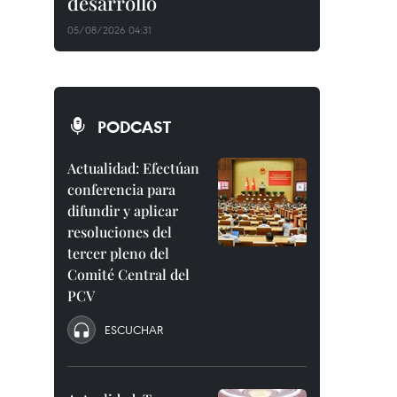
desarrollo
05/08/2026 04:31
PODCAST
Actualidad: Efectúan
conferencia para
difundir y aplicar
resoluciones del
tercer pleno del
Comité Central del
PCV
ESCUCHAR