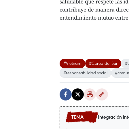
saludable que respete las i
contribuye de manera direct
entendimiento mutuo entre l
#Vietnam
#Corea del Sur
#c
#responsabilidad social
#comun
Integración in