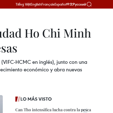
Tiếng Việt
English
Français
Español
Русский
中文
iudad Ho Chi Minh
esas
h (VIFC-HCMC en inglés), junto con una
 crecimiento económico y abra nuevas
LO MÁS VISTO
Can Tho intensifica lucha contra la pesca