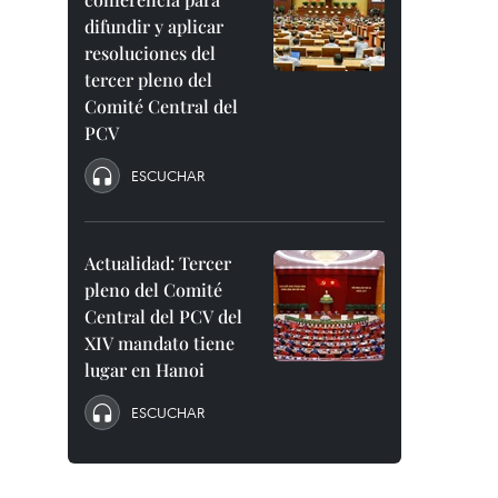
difundir y aplicar
resoluciones del
tercer pleno del
Comité Central del
PCV
ESCUCHAR
Actualidad: Tercer
pleno del Comité
Central del PCV del
XIV mandato tiene
lugar en Hanoi
ESCUCHAR