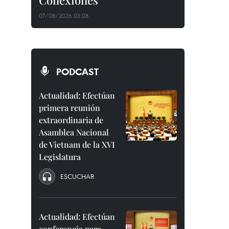
Conexiones"
07/08/2026 03:08
PODCAST
Actualidad: Efectúan
primera reunión
extraordinaria de
Asamblea Nacional
de Vietnam de la XVI
Legislatura
ESCUCHAR
Actualidad: Efectúan
conferencia para