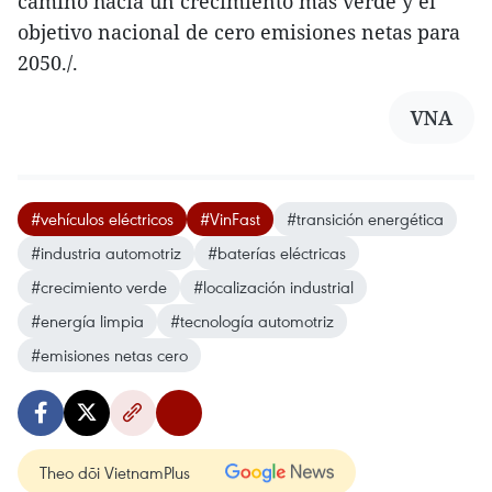
camino hacia un crecimiento más verde y el
objetivo nacional de cero emisiones netas para
2050./.
VNA
#vehículos eléctricos
#VinFast
#transición energética
#industria automotriz
#baterías eléctricas
#crecimiento verde
#localización industrial
#energía limpia
#tecnología automotriz
#emisiones netas cero
Theo dõi VietnamPlus