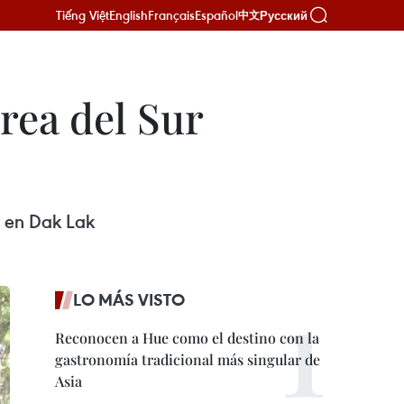
Tiếng Việt
English
Français
Español
Русский
中文
rea del Sur
r en Dak Lak
LO MÁS VISTO
Reconocen a Hue como el destino con la
gastronomía tradicional más singular de
Asia