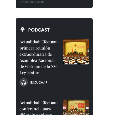
07/08/2026 03:08
PODCAST
Actualidad: Efectúan
primera reunión
extraordinaria de
Asamblea Nacional
de Vietnam de la XVI
Legislatura
ESCUCHAR
Actualidad: Efectúan
conferencia para
difundir y aplicar