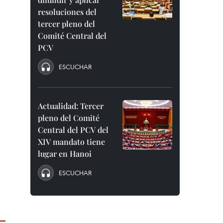
resoluciones del
tercer pleno del
Comité Central del
PCV
ESCUCHAR
Actualidad: Tercer
pleno del Comité
Central del PCV del
XIV mandato tiene
lugar en Hanoi
ESCUCHAR