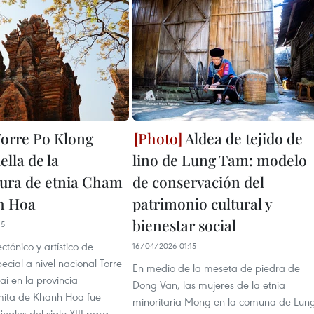
orre Po Klong
Aldea de tejido de
ella de la
lino de Lung Tam: modelo
tura de etnia Cham
de conservación del
h Hoa
patrimonio cultural y
bienestar social
15
tectónico y artístico de
16/04/2026 01:15
ecial a nivel nacional Torre
En medio de la meseta de piedra de
i en la provincia
Dong Van, las mujeres de la etnia
mita de Khanh Hoa fue
minoritaria Mong en la comuna de Lun
inales del siglo XIII para