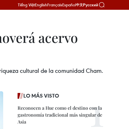
Tiếng Việt
English
Français
Español
Русский
中文
moverá acervo
a riqueza cultural de la comunidad Cham.
LO MÁS VISTO
Reconocen a Hue como el destino con la
gastronomía tradicional más singular de
Asia