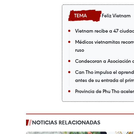
Feliz Vietnam
Vietnam recibe a 47 ciuda
Médicos vietnamitas recorr
ruso
Condecoran a Asociación 
Can Tho impulsa el aprendi
antes de su entrada al pri
Provincia de Phu Tho acele
NOTICIAS RELACIONADAS