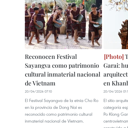
Reconocen Festival
T
Sayangva como patrimonio
Garai: hu
cultural inmaterial nacional
arquitec
de Vietnam
en Khan
20/04/2026 07:10
20/04/2026 01:
El Festival Sayangva de la etnia Cho Ro
El sitio arqui
en la provincia de Dong Nai es
categoría esp
reconocido como patrimonio cultural
Po Klong Gara
inmaterial nacional de Vietnam.
centrovietna
construido a f