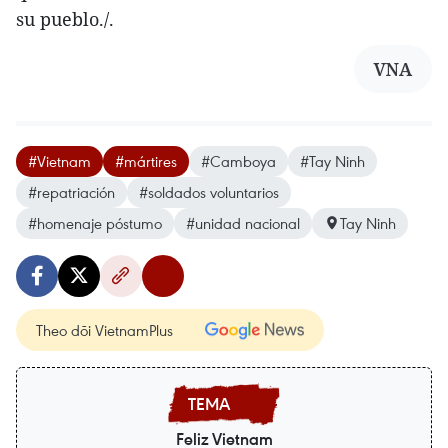
su pueblo./.
VNA
#Vietnam
#mártires
#Camboya
#Tay Ninh
#repatriación
#soldados voluntarios
#homenaje póstumo
#unidad nacional
Tay Ninh
Theo dõi VietnamPlus
Feliz Vietnam