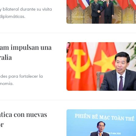
ilateral durante su visita
 diplomáticas.
tnam impulsan una
alia
des para fortalecer la
onomía.
ática con nuevas
or