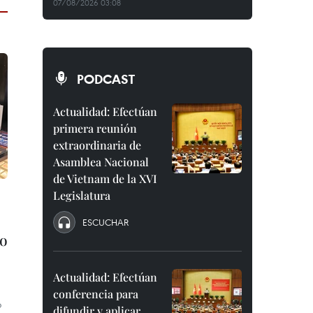
07/08/2026 03:08
PODCAST
Actualidad: Efectúan
primera reunión
extraordinaria de
Asamblea Nacional
de Vietnam de la XVI
Legislatura
ESCUCHAR
ro
Actualidad: Efectúan
conferencia para
o
difundir y aplicar