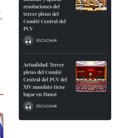
resoluciones del
s
tercer pleno del
on
Comité Central del
PCV
ESCUCHAR
Actualidad: Tercer
pleno del Comité
Central del PCV del
XIV mandato tiene
lugar en Hanoi
ESCUCHAR