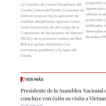
propondrá ca
La Comisión de Control Disciplinario del
vigente para
Comité Central del Partido Comunista de
reforzar la di
Vietnam propuso hoy la aplicación de
producción y
medidas disciplinarias rigurosas contra
falsificados, 
varios funcionarios de alto rango de la
detectadas r
Corporación de Aeropuertos de Vietnam
de belleza Ma
(ACV) y de la provincia norteña de Ninh
Binh por graves violaciones a las
normativas partidistas y las leyes del
Estado.
VER MÁS
Presidente de la Asamblea Nacional 
concluye con éxito su visita a Vietn
07/08/2026 14:30