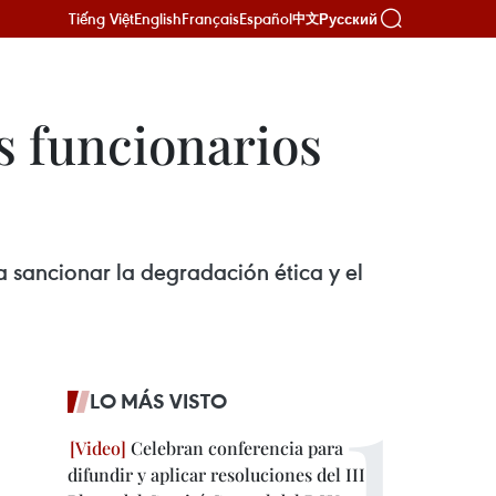
Tiếng Việt
English
Français
Español
Русский
中文
os funcionarios
 sancionar la degradación ética y el
LO MÁS VISTO
Celebran conferencia para
difundir y aplicar resoluciones del III