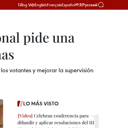
Tiếng Việt
English
Français
Español
Русский
中文
nal pide una
nas
os votantes y mejorar la supervisión
LO MÁS VISTO
Celebran conferencia para
difundir y aplicar resoluciones del III