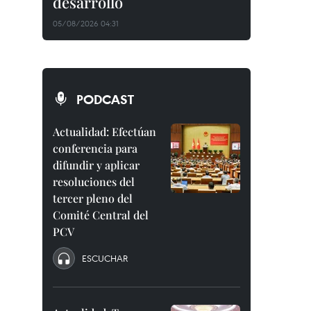
desarrollo
05/08/2026 04:31
PODCAST
Actualidad: Efectúan
conferencia para
difundir y aplicar
resoluciones del
tercer pleno del
Comité Central del
PCV
ESCUCHAR