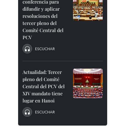
conferencia para
difundir y aplicar
resoluciones del
tercer pleno del
Comité Central del
PCV
ESCUCHAR
Actualidad: Tercer
pleno del Comité
Central del PCV del
XIV mandato tiene
lugar en Hanoi
ESCUCHAR