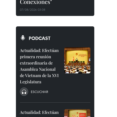
Conexiones"
07/08/2026 03:08
PODCAST
Actualidad: Efectúan
primera reunión
extraordinaria de
Asamblea Nacional
de Vietnam de la XVI
Legislatura
ESCUCHAR
Actualidad: Efectúan