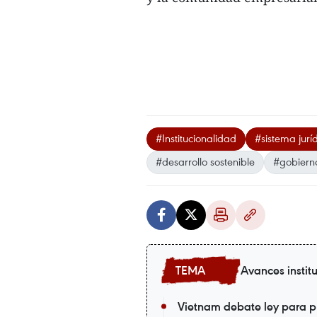
#Institucionalidad
#sistema jurí
#desarrollo sostenible
#gobierno
Avances instit
Vietnam debate ley para pr