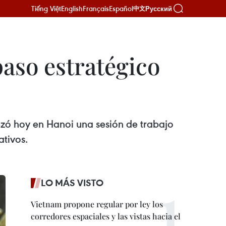
Tiếng Việt
English
Français
Español
Русский
中文
paso estratégico
zó hoy en Hanoi una sesión de trabajo
ativos.
LO MÁS VISTO
Vietnam propone regular por ley los
corredores espaciales y las vistas hacia el