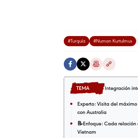
#Turquía
#Numan Kurtulmus
Integración in
Experto: Visita del máximo
con Australia
📝Enfoque: Cada relación e
Vietnam