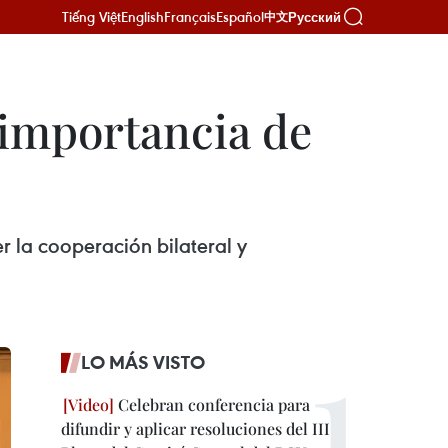
Tiếng Việt
English
Français
Español
Русский
中文
 importancia de
r la cooperación bilateral y
LO MÁS VISTO
Celebran conferencia para
difundir y aplicar resoluciones del III