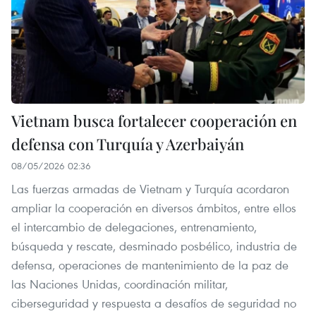
Vietnam busca fortalecer cooperación en
defensa con Turquía y Azerbaiyán
08/05/2026 02:36
Las fuerzas armadas de Vietnam y Turquía acordaron
ampliar la cooperación en diversos ámbitos, entre ellos
el intercambio de delegaciones, entrenamiento,
búsqueda y rescate, desminado posbélico, industria de
defensa, operaciones de mantenimiento de la paz de
las Naciones Unidas, coordinación militar,
ciberseguridad y respuesta a desafíos de seguridad no